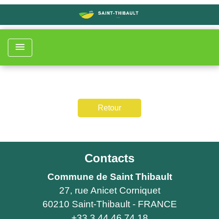
menu
Retour
Contacts
Commune de Saint Thibault
27, rue Anicet Corniquet
60210 Saint-Thibault - FRANCE
+33 3 44 46 74 18