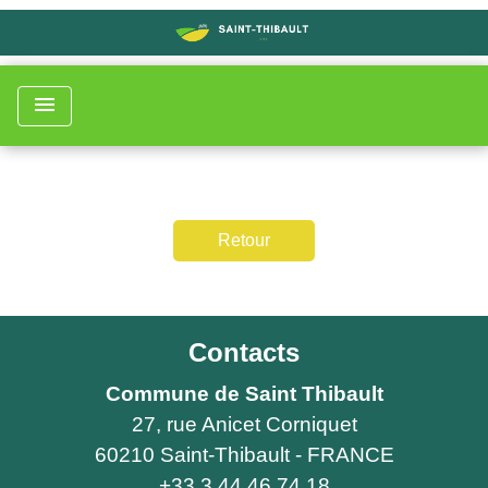
menu
Retour
Contacts
Commune de Saint Thibault
27, rue Anicet Corniquet
60210 Saint-Thibault - FRANCE
+33 3 44 46 74 18